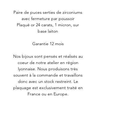
Paire de puces serties de zirconiums
avec fermeture par poussoir
Plaqué or 24 carats, 1 micron, sur
base laiton
Garantie 12 mois
Nos bijoux sont pensés et réalisés au
coeur de notre atelier en région
lyonnaise. Nous produisons très
souvent à la commande et travaillons
donc avec un stock restreint. Le
plaquage est exclusivement traité en
France ou en Europe.
Pour préserver l'éclat de vos bijoux,
limitez le contact avec les produits
tels que le parfum, le gel hydro-
alcoolique ou encore l'eau chlorée.