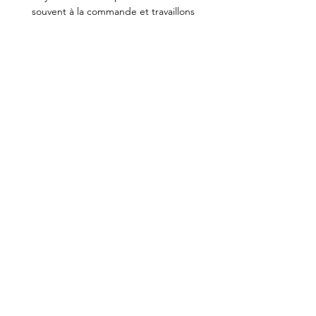
souvent à la commande et travaillons
donc avec un stock restreint. Le
plaquage est exclusivement traité en
France ou en Europe.
Pour préserver l'éclat de vos bijoux,
limitez le contact avec les produits
tels que le parfum, le gel hydro-
alcoolique ou encore l'eau chlorée.
Entretien des bijoux
Contact
CGV
Mentions légales