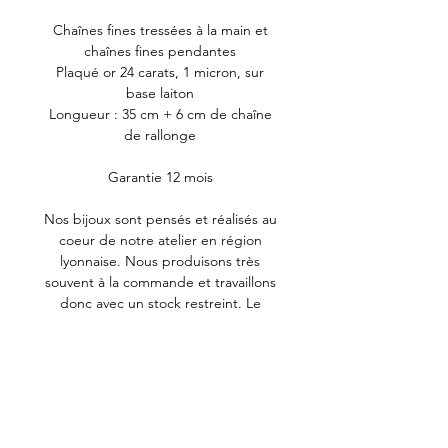
Chaînes fines tressées à la main et
chaînes fines pendantes
Plaqué or 24 carats, 1 micron, sur
base laiton
Longueur : 35 cm + 6 cm de chaîne
de rallonge
Garantie 12 mois
Nos bijoux sont pensés et réalisés au
coeur de notre atelier en région
lyonnaise. Nous produisons très
souvent à la commande et travaillons
donc avec un stock restreint. Le
plaquage est exclusivement traité en
France ou en Europe.
Pour préserver l'éclat de vos bijoux,
limitez le contact avec les produits
tels que le parfum, le gel hydro-