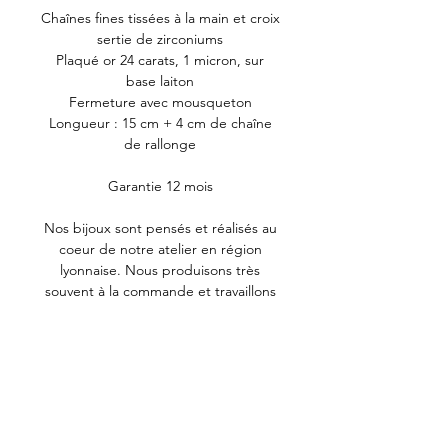
Chaînes fines tissées à la main et croix
sertie de zirconiums
Plaqué or 24 carats, 1 micron, sur
base laiton
Fermeture avec mousqueton
Longueur : 15 cm + 4 cm de chaîne
de rallonge
Garantie 12 mois
Nos bijoux sont pensés et réalisés au
coeur de notre atelier en région
lyonnaise. Nous produisons très
souvent à la commande et travaillons
donc avec un stock restreint. Le
plaquage est exclusivement traité en
France ou en Europe.
Pour préserver l'éclat de vos bijoux,
limitez le contact avec les produits
tels que le parfum, le gel hydro-