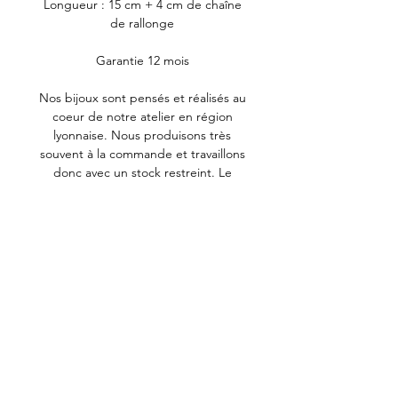
Longueur : 15 cm + 4 cm de chaîne
de rallonge
Garantie 12 mois
Nos bijoux sont pensés et réalisés au
coeur de notre atelier en région
lyonnaise. Nous produisons très
souvent à la commande et travaillons
donc avec un stock restreint. Le
plaquage est exclusivement traité en
France ou en Europe.
Pour préserver l'éclat de vos bijoux,
limitez le contact avec les produits
tels que le parfum, le gel hydro-
alcoolique ou encore l'eau chlorée.