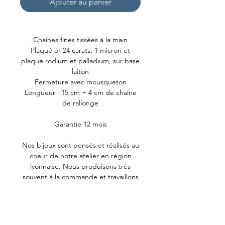
Ajouter au panier
Chaînes fines tissées à la main
Plaqué or 24 carats, 1 micron et
plaqué rodium et palladium, sur base
laiton
Fermeture avec mousqueton
Longueur : 15 cm + 4 cm de chaîne
de rallonge
Garantie 12 mois
Nos bijoux sont pensés et réalisés au
coeur de notre atelier en région
lyonnaise. Nous produisons très
souvent à la commande et travaillons
donc avec un stock restreint. Le
plaquage est exclusivement traité en
France ou en Europe.